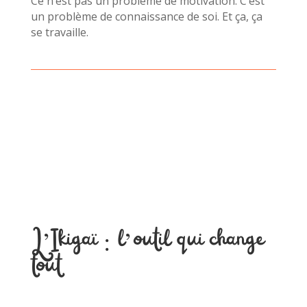
Ce n’est pas un problème de motivation. C’est
un problème de connaissance de soi. Et ça, ça
se travaille.
L’Ikigaï : l’outil qui change
tout